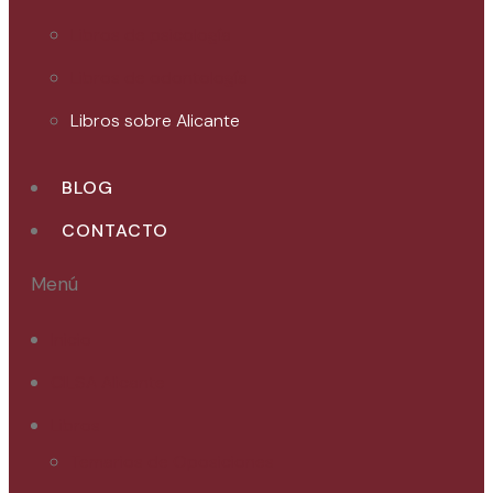
Libros de psicología
Libros de odontología
Libros sobre Alicante
BLOG
CONTACTO
Menú
Inicio
CILSA Alicante
Libros
Temarios de Oposiciones