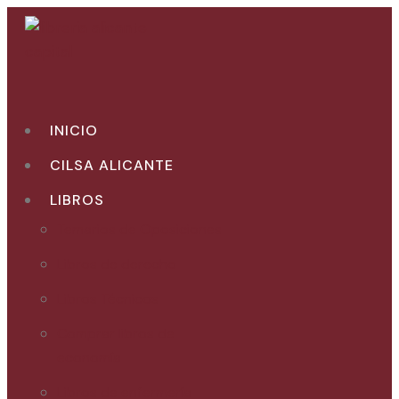
Ir
al
contenido
INICIO
CILSA ALICANTE
LIBROS
Temarios de Oposiciones
Libros de derecho
Libros Técnicos
Comprar libros de
economía
Libros de enfermería