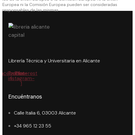
Europea ni la Comisión Europea pueden ser consideradas
responsables de las mismas
Librería Técnica y Universitaria en Alicante
Facebook-
Twitter
Icon-
Pinterest
instagram-
f
1
Encuéntranos
Calle Italia 6, 03003 Alicante
+34 965 12 23 55