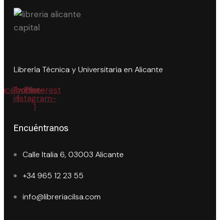
Librería Técnica y Universitaria en Alicante
Facebook-
Twitter
Icon-
Pinterest
instagram-
f
1
Encuéntranos
Calle Italia 6, 03003 Alicante
+34 965 12 23 55
info@libreriacilsa.com