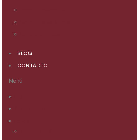
Libros de psicología
Libros de odontología
Libros sobre Alicante
BLOG
CONTACTO
Menú
Inicio
CILSA Alicante
Libros
Temarios de Oposiciones