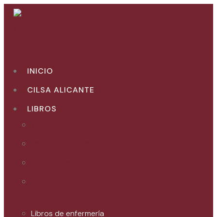
Ir
al
contenido
INICIO
CILSA ALICANTE
LIBROS
Temarios de Oposiciones
Libros de derecho
Libros Técnicos
Comprar libros de
economía
Libros de enfermería